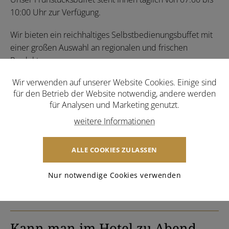
10:00 Uhr zur Verfügung.
Wir bieten ein reichhaltiges Selbstbedienungsbuffet mit
einer großen Auswahl an regionalen und frischen
Produkten.
Wir verwenden auf unserer Website Cookies. Einige sind
weitere Informationen zum Frühstück
für den Betrieb der Website notwendig, andere werden
für Analysen und Marketing genutzt.
weitere Informationen
Gibt es vegane, vegetarische
oder glutenfreie Optionen beim
ALLE COOKIES ZULASSEN
Frühstück?
Nur notwendige Cookies verwenden
Auf Anfrage gehen wir gerne auf Ihre individuellen
Ernährungswünsche ein.
Kann man im Hotel zu Abend