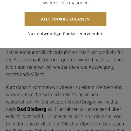
der ersten Querstraße im Ort fahren wir links weiter bis
weitere Informationen
wir zu einem
beschrankten Bahnübergang
kommen.
Hier biegen wir rechts ab, überqueren die
ALLE COOKIES ZULASSEN
Bahnübersetzung und auch die anschließende
Draubrücke und fahren weiter bis zur Bundesstraße
Nur notwendige Cookies verwenden
B100, dann unter der
Straßenunterführung
durch um
gleich danach links abbiegend auf die Bundesstraße B
100 in Richtung Villach aufzufahren. Den Kreisverkehr für
die Autobahnauffahrt überqueren wir und nach ca. einen
Kilometer nehmen wir wieder die erste Abzweigung
rechts nach Villach.
Kurz danach kommen wir wieder zu einem Kreisverkehr,
wo wir uns rechts haltend in Richtung Villach
weiterfahren. An der zweiten Ampel biegen wir rechts
nach
Bad Bleiberg
ab. Hier fahren wir ansteigend über
Fellach, Mittewald, Heiligengeist nach Bad Bleiberg. Wir
befinden uns nördlich der Villacher Alpe, dem Dobratsch.